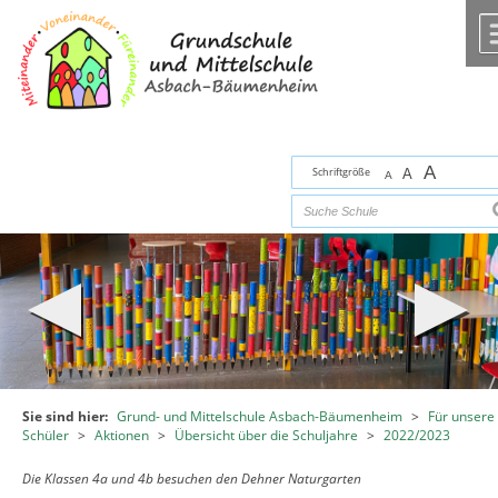
Zum Inhalt
,
zur Navigation
oder
zur Startseite
springen.
chließen
A
Schriftgröße
A
A
Sie sind hier:
Grund- und Mittelschule Asbach-Bäumenheim
>
Für unsere
Schüler
>
Aktionen
>
Übersicht über die Schuljahre
>
2022/2023
Die Klassen 4a und 4b besuchen den Dehner Naturgarten