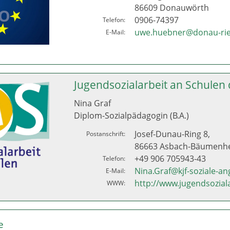
86609 Donauwörth
0906-74397
Telefon:
uwe.huebner@donau-rie
E-Mail:
Jugendsozialarbeit an Schulen 
Nina Graf
Diplom-Sozialpädagogin (B.A.)
Josef-Dunau-Ring 8,
Postanschrift:
86663 Asbach-Bäumenh
+49 906 705943-43
Telefon:
Nina.Graf@kjf-soziale-a
E-Mail:
http://www.jugendsozial
WWW:
e