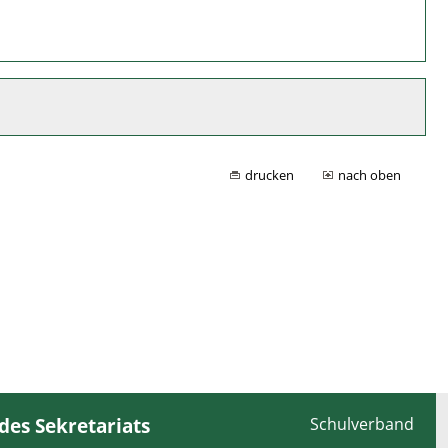
drucken
nach oben
des Sekretariats
Schulverband