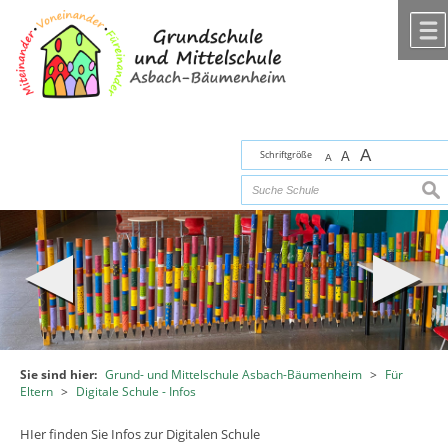
Zum Inhalt
,
zur Navigation
oder
zur Startseite
springen.
chließen
A
Schriftgröße
A
A
suc
Sie sind hier:
Grund- und Mittelschule Asbach-Bäumenheim
>
Für
Eltern
>
Digitale Schule - Infos
HIer finden Sie Infos zur Digitalen Schule